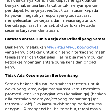
Tidak lancarnya komunikasi dapat mengakibatkan 
banyak hal, antara lain; takut untuk menyampaikan 
pendapat, kurangnya 
feedback
 dari atasan kepada 
karyawan, negatifnya respon yang didapat saat 
menyelesaikan pekerjaan, dan merasa ragu untuk 
berkata jujur saat hal tersebut diperlukan kepada 
sesama karyawan dan atasan.
Batasan antara Dunia Kerja dan Pribadi yang Samar
Baik kamu melakukan 
WFH
 atau 
WFO
, 
boundaries
yang kamu ciptakan untuk diri sendiri terkadang masih 
terasa samar dan tidak jelas. Hal ini bisa menimbulkan 
ketidakseimbangan antara dunia kerja dan pribadi 
kamu.
Tidak Ada Kesempatan Berkembang
Setelah bekerja di suatu perusahaan tertentu untuk 
waktu yang lama, wajar rasanya saat kamu meminta 
promosi, kenaikan pangkat, atau kenaikan gaji (bahkan 
diikutsertakan dalam 
project
 yang menantang juga 
termasuk, loh!). Jika kamu sudah sering berkonsultasi 
dengan HR mengenai hal-hal tersebut, tetapi masih 