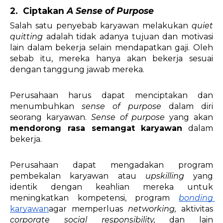
2.  Ciptakan 
A Sense of Purpose 
Salah satu penyebab karyawan melakukan 
quiet 
quitting 
adalah tidak adanya tujuan dan motivasi 
lain dalam bekerja selain mendapatkan gaji. Oleh 
sebab itu, mereka hanya akan bekerja sesuai 
dengan tanggung jawab mereka.
Perusahaan harus dapat menciptakan dan 
menumbuhkan 
sense of purpose
 dalam diri 
seorang karyawan. 
Sense of purpose
 yang akan 
mendorong rasa semangat karyawan
 dalam 
bekerja. 
Perusahaan dapat mengadakan program 
pembekalan karyawan atau 
upskilling 
yang 
identik dengan keahlian mereka untuk 
meningkatkan kompetensi, program 
bonding
karyawan
agar memperluas 
networking, 
aktivitas 
corporate social responsibility, 
dan lain 