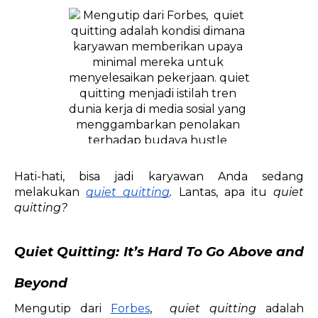
Hati-hati, bisa jadi karyawan Anda sedang 
melakukan 
quiet quitting
. 
Lantas, apa itu 
quiet 
quitting?
Quiet Quitting: It’s Hard To Go Above and 
Beyond
Mengutip dari 
Forbes
,  
quiet quitting
 adalah 