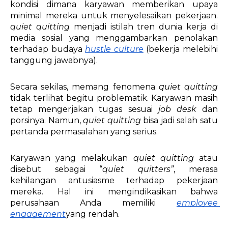
kondisi dimana karyawan memberikan upaya 
minimal mereka untuk menyelesaikan pekerjaan. 
quiet quitting
 menjadi istilah tren dunia kerja di 
media sosial yang menggambarkan penolakan 
terhadap budaya 
hustle culture
 (bekerja melebihi 
tanggung jawabnya).
Secara sekilas, memang fenomena 
quiet quitting 
tidak terlihat begitu problematik. Karyawan masih 
tetap mengerjakan tugas sesuai 
job desk 
dan 
porsinya. Namun, 
quiet quitting 
bisa jadi salah satu 
pertanda permasalahan yang serius. 
Karyawan yang melakukan 
quiet quitting
 atau 
disebut sebagai “
quiet quitters”
, merasa 
kehilangan antusiasme terhadap pekerjaan 
mereka. Hal ini mengindikasikan bahwa 
perusahaan Anda memiliki 
employee 
engagement
yang rendah.  